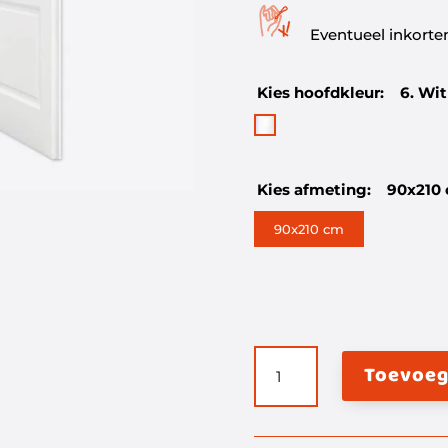
Eventueel inkorten 
Kies hoofdkleur:
6. Wit
Kies afmeting:
90x210
90x210 cm
Vliegengordijn
Toevoeg
boeddha
K&K
aantal