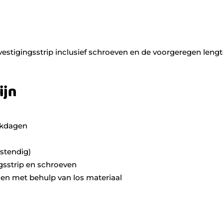
estigingsstrip inclusief schroeven en de voorgeregen leng
ijn
erkdagen
stendig)
gsstrip en schroeven
iden met behulp van los materiaal