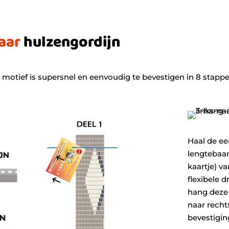
aar
hulzengordijn
 motief is supersnel en eenvoudig te bevestigen in 8 stappe
Haal de ee
lengtebaan
kaartje) v
flexibele d
hang deze 
naar recht
bevestigin