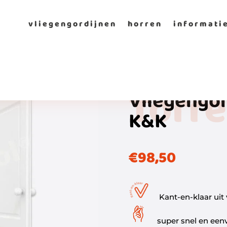
vliegengordijnen
horren
informati
Torre
Vliegengo
K&K
€
98,50
Kant-en-klaar uit
super snel en eenv