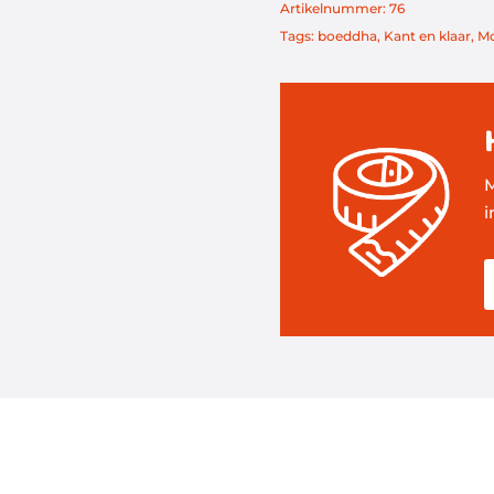
Artikelnummer:
76
Tags:
boeddha
,
Kant en klaar
,
Mo
M
i