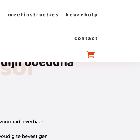
e
meetinstructies
keuzehulp
contact
sol
rdijn boeddha
 voorraad leverbaar!
oudig te bevestigen