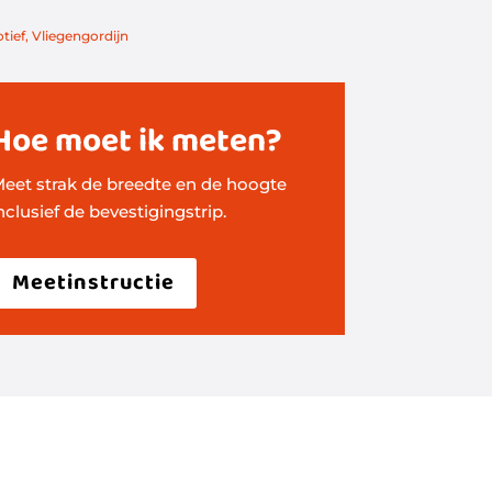
tief
,
Vliegengordijn
Hoe moet ik meten?
eet strak de breedte en de hoogte
nclusief de bevestigingstrip.
Meetinstructie