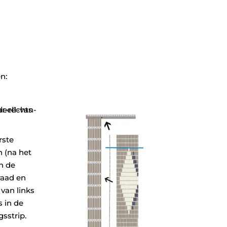
n:
rste
 (na het
an de
raad en
van links
s in de
gsstrip.