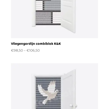
Vliegengordijn combiblok K&K
€
98,50
–
€
106,50