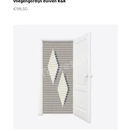
Vliegengordijn duiven K&K
€
98,50