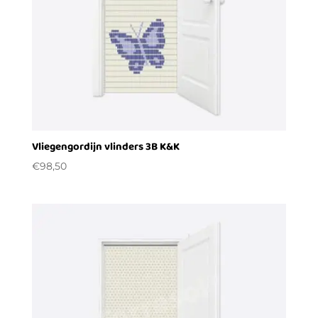
Vliegengordijn vlinders 3B K&K
€
98,50