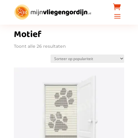
Home
/ Producten getagged “Motief”
Motief
Gesorteerd
Toont alle 26 resultaten
op
populariteit