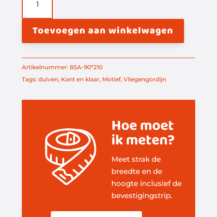
duiven
K&K
Toevoegen aan winkelwagen
aantal
Artikelnummer:
85A-90*210
Tags:
duiven
,
Kant en klaar
,
Motief
,
Vliegengordijn
Hoe moet
ik meten?
Meet strak de
breedte en de
hoogte inclusief de
bevestigingstrip.