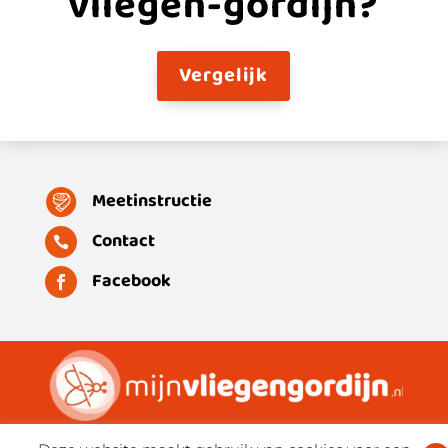
vliegen-gordijn?
Vergelijk
Meetinstructie
Contact

Facebook
