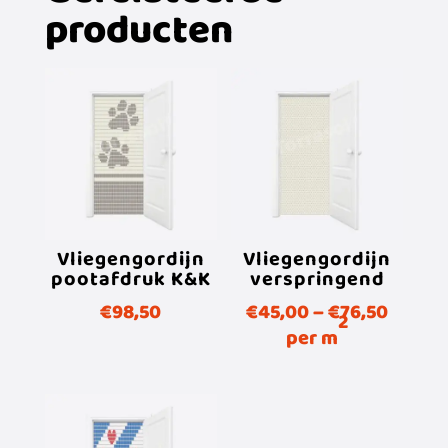
producten
Vliegengordijn
Vliegengordijn
pootafdruk K&K
verspringend
€
98,50
€
45,00
–
€
76,50
2
per m