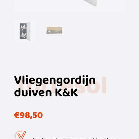
Torresol
Vliegengordijn
duiven K&K
€
98,50