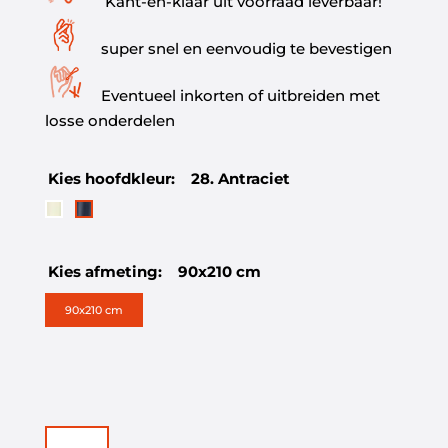
Kant-en-klaar uit voorraad leverbaar!
super snel en eenvoudig te bevestigen
Eventueel inkorten of uitbreiden met
losse onderdelen
Kies hoofdkleur:
28. Antraciet
Kies afmeting:
90x210 cm
90x210 cm
Vliegengordijn