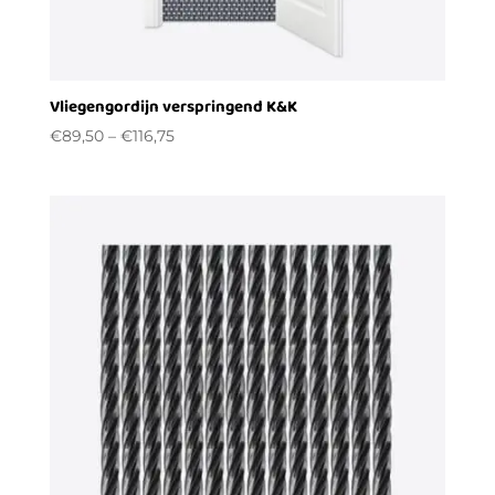
Vliegengordijn verspringend K&K
€
89,50
–
€
116,75