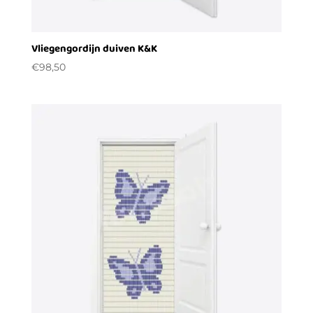
Vliegengordijn duiven K&K
€
98,50