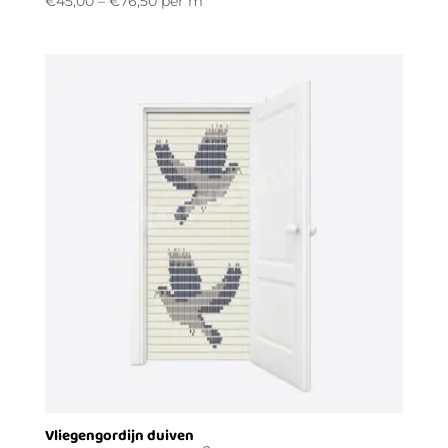
€
45,00
–
€
76,50
per m
Vliegengordijn duiven