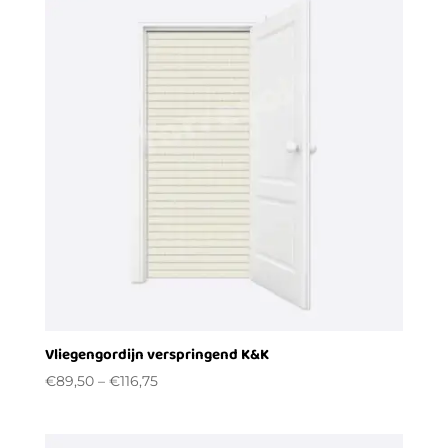
Vliegengordijn verspringend K&K
€
89,50
–
€
116,75