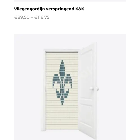
Vliegengordijn verspringend K&K
€
89,50
–
€
116,75