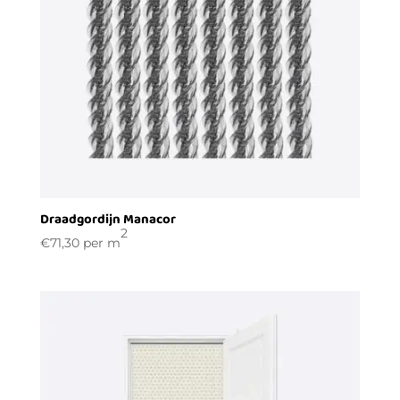
Draadgordijn Manacor
2
€
71,30
per m