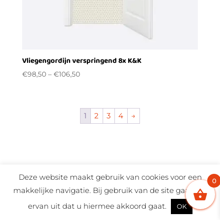
Vliegengordijn verspringend 8x K&K
€
98,50
–
€
106,50
1
2
3
4
→
Deze website maakt gebruik van cookies voor een
0
Stuur Whatsapp bericht
makkelijke navigatie. Bij gebruik van de site gaan wij
ervan uit dat u hiermee akkoord gaat.
OK