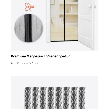
Premium Magnetisch Vliegengordijn
€
39,95
–
€
52,50