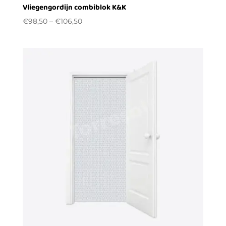
Vliegengordijn combiblok K&K
€
98,50
–
€
106,50