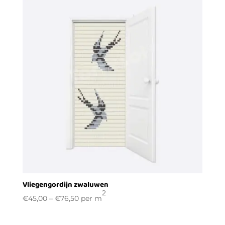
Vliegengordijn zwaluwen
2
€
45,00
–
€
76,50
per m