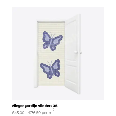
Vliegengordijn vlinders 3B
2
€
45,00
–
€
76,50
per m