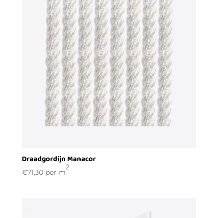
Draadgordijn Manacor
2
€
71,30
per m