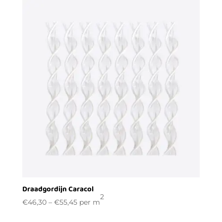
Draadgordijn Caracol
2
€
46,30
–
€
55,45
per m