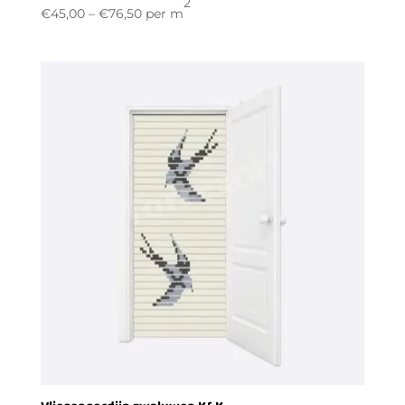
2
€
45,00
–
€
76,50
per m