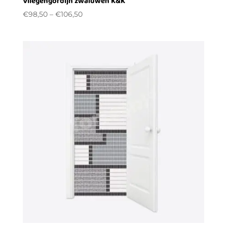
Vliegengordijn zwaluwen K&K
€
98,50
–
€
106,50