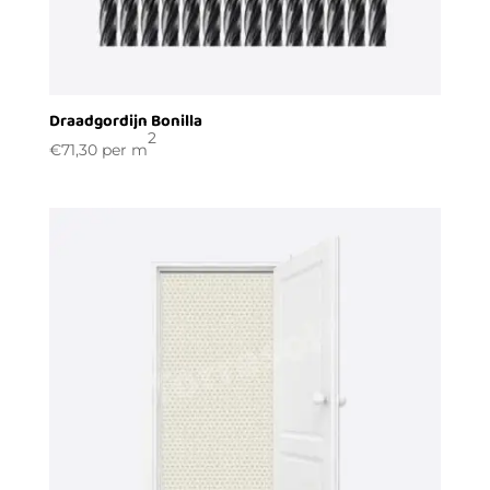
Draadgordijn Bonilla
2
€
71,30
per m