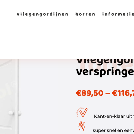
vliegengordijnen
horren
informati
Torre
Vliegengor
verspring
€
89,50
–
€
116,
Kant-en-klaar uit
super snel en eenv