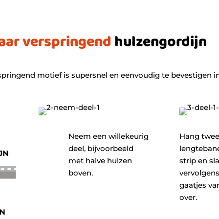
aar verspringend
hulzengordijn
springend motief is supersnel en eenvoudig te bevestigen i
Neem een willekeurig
Hang twe
deel, bijvoorbeeld
lengtebane
met halve hulzen
strip en sl
boven.
vervolgen
gaatjes van
over.