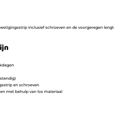
estigingsstrip inclusief schroeven en de voorgeregen leng
ijn
erkdagen
stendig)
gsstrip en schroeven
iden met behulp van los materiaal