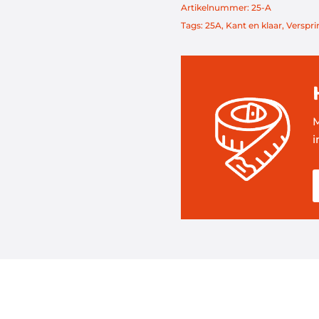
Artikelnummer:
25-A
Tags:
25A
,
Kant en klaar
,
Verspr
M
i