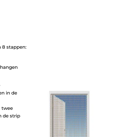
n 8 stappen:
e
n in de
a
s twee
 de strip