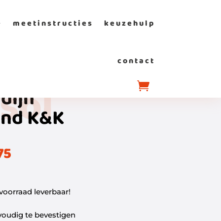
e
meetinstructies
keuzehulp
contact
sol
dijn
end K&K
75
 voorraad leverbaar!
oudig te bevestigen