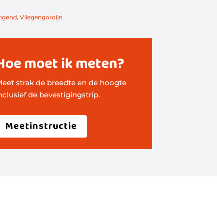
ingend
,
Vliegengordijn
Hoe moet ik meten?
eet strak de breedte en de hoogte
nclusief de bevestigingstrip.
Meetinstructie