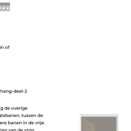
in of
g de overige
gtebanen, tussen de
ere banen in de vrije
jes van de strip.