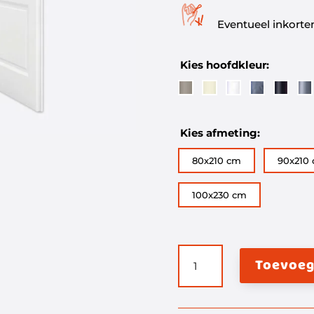
Eventueel inkorten 
Kies hoofdkleur:
Kies afmeting:
80x210 cm
90x210
100x230 cm
Vliegengordijn
Toevoeg
verspringend
K&K
aantal