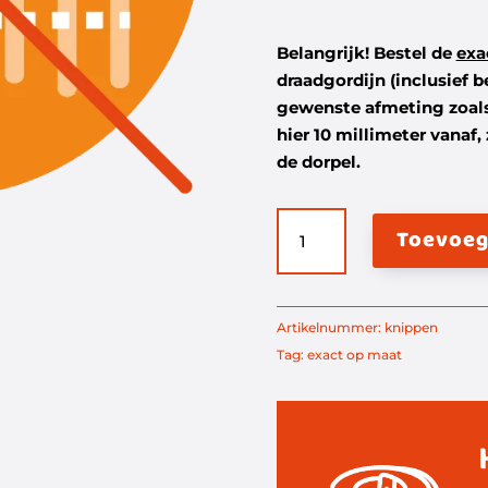
Belangrijk! Bestel de
exa
draadgordijn (inclusief b
gewenste afmeting zoals
hier 10 millimeter vanaf,
de dorpel.
Exact
Toevoeg
op
maat
(t.b.v.
kunststof
Artikelnummer:
knippen
draadgordijnen)
Tag:
exact op maat
aantal