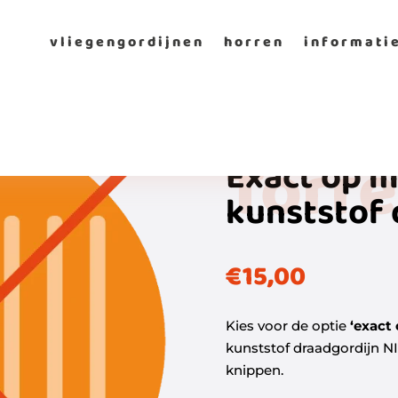
vliegengordijnen
horren
informati
Torre
Exact op ma
kunststof 
€
15,00
Kies voor de optie
‘exact 
kunststof draadgordijn N
knippen.