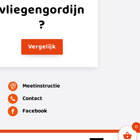
vliegengordijn
?
Vergelijk
Meetinstructie
Contact

Facebook

0
© 2025 | mijn