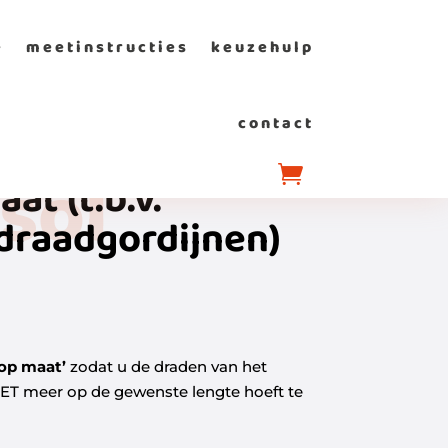
e
meetinstructies
keuzehulp
contact
sol
at (t.b.v.
draadgordijnen)
op maat’
zodat u de draden van het
IET meer op de gewenste lengte hoeft te