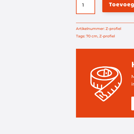
Toevoeg
z-
profiel
(70
cm)
Artikelnummer:
Z-profiel
aantal
Tags:
70 cm
,
Z-profiel
M
i