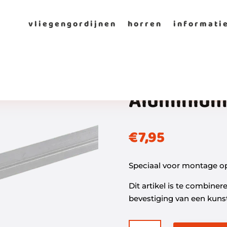
vliegengordijnen
horren
informati
Torre
Aluminium 
€
7,95
Speciaal voor montage op
Dit artikel is te combiner
bevestiging van een kunst
Aluminium