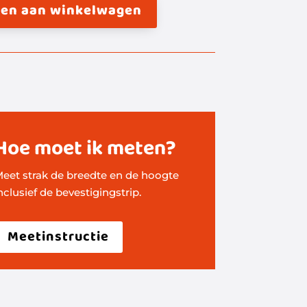
en aan winkelwagen
Hoe moet ik meten?
eet strak de breedte en de hoogte
nclusief de bevestigingstrip.
Meetinstructie