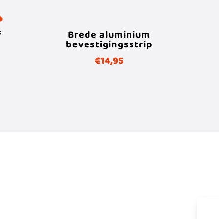
f
Brede aluminium
bevestigingsstrip
€
14,95