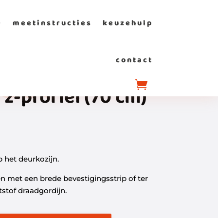
e
meetinstructies
keuzehulp
contact
sol
z-profiel (70 cm)
 het deurkozijn.
en met een brede bevestigingsstrip of ter
stof draadgordijn.