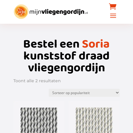
Bestel een
Soria
kunststof draad
vliegengordijn
Gesorteerd
Toont alle 2 resultaten
op
populariteit