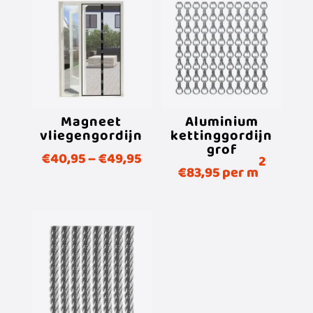
Magneet
Aluminium
vliegengordijn
kettinggordijn
grof
€
40,95
–
€
49,95
2
€
83,95
per m