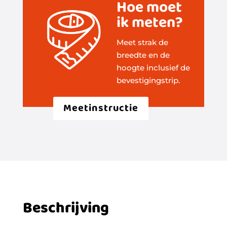
Hoe moet
ik meten?
Meet strak de
breedte en de
hoogte inclusief de
bevestigingstrip.
Meetinstructie
Beschrijving