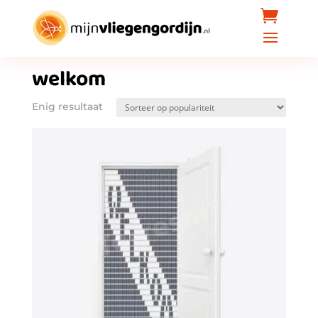
Home
/ Producten getagged “welkom”
welkom
Enig resultaat