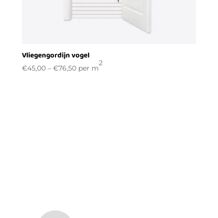
Vliegengordijn vogel
2
€
45,00
–
€
76,50
per m