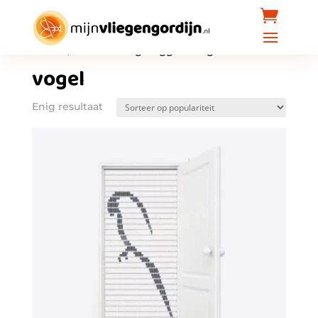
Home
/ Producten getagged “vogel”
vogel
Enig resultaat