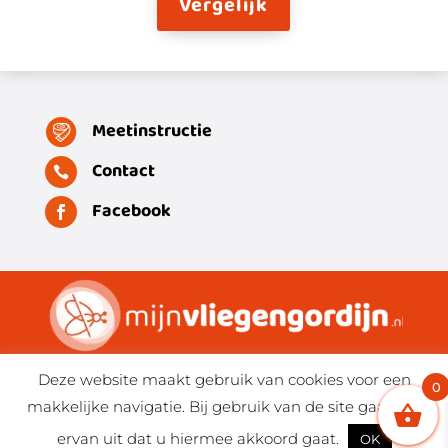
Vergelijk
Meetinstructie
Contact

Facebook

Algemene voorwaarden
Deze website maakt gebruik van cookies voor een
0
Stuur Whatsapp bericht
makkelijke navigatie. Bij gebruik van de site gaan wij
Privacyverklaring
ervan uit dat u hiermee akkoord gaat.
OK