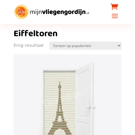
Home
/ Producten getagged “Eiffeltoren”
Eiffeltoren
Enig resultaat