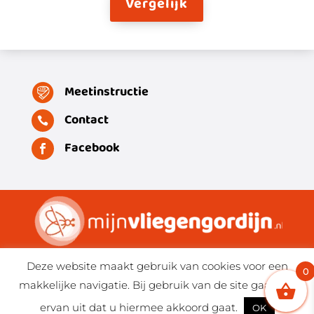
Vergelijk
Meetinstructie
Contact

Facebook

Algemene voorwaarden
Deze website maakt gebruik van cookies voor een
0
Stuur Whatsapp bericht
makkelijke navigatie. Bij gebruik van de site gaan wij
Privacyverklaring
ervan uit dat u hiermee akkoord gaat.
OK