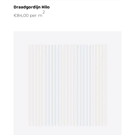
Draadgordijn Hilo
2
€
84,00
per m