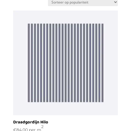
populariteit
Draadgordijn Hilo
2
€
84,00
per m