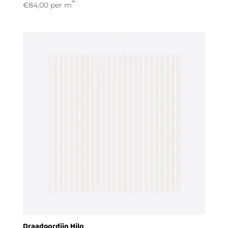
€
84,00
per m
Draadgordijn Hilo