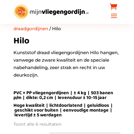
Home
/
Torresol vliegengordijnen
/
Kunststof
draadgordijnen
/ Hilo
Hilo
Kunststof draad vliegengordijnen Hilo hangen,
vanwege de zware kwaliteit en de speciale
nabehandeling, zeer strak en recht in uw
deurkozijn.
PVC + PP vliegengordijnen | ± 4 kg | 503 banen
p/m | dikte: 0,2 cm | levensduur ± 10-15 jaar
Hoge kwaliteit | lichtdoorlatend | geluidloos |
geschikt voor buiten | eenvoudige montage |
levertijd ± 5 werdagen
Gesorteerd
Toont alle 6 resultaten
op